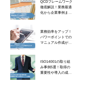
QCDフレームワーク
リーダーシップが
徹底解説！業務最適
鍵！従業員エンゲー
化から企業事例ま
ジメントを高めるリ
で、トレードオフを
ーダーの役割
超えて成果を出す方
法
業務効率をアップ！
経費削減のための効
パワーポイントでの
果的なアイデア！企
マニュアル作成がも
業が取り入れるため
たらすメリットと
のポイントや注意点
は？
も解説
ISO14001の取り組
人時生産性を上げる
み事例5選！取得の
には？低下させる要
重要性や導入の成功
因と向上させる施策
ポイントも解説
を紹介