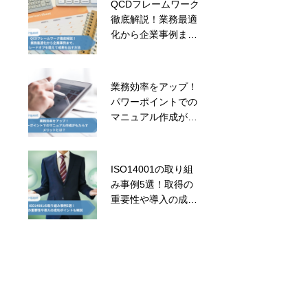
QCDフレームワーク
属人化解消が必要な
徹底解説！業務最適
理由と効果的な方
化から企業事例ま
法！なぜ属人化が起
で、トレードオフを
こるのか、デメリッ
超えて成果を出す方
トも徹底解説
法
業務効率をアップ！
リーダーシップが
パワーポイントでの
鍵！従業員エンゲー
マニュアル作成がも
ジメントを高めるリ
たらすメリットと
ーダーの役割
は？
ISO14001の取り組
「仕組み化」の5ス
み事例5選！取得の
テップ！メリット・
重要性や導入の成功
デメリットや成功の
ポイントも解説
ためのポイントを解
説