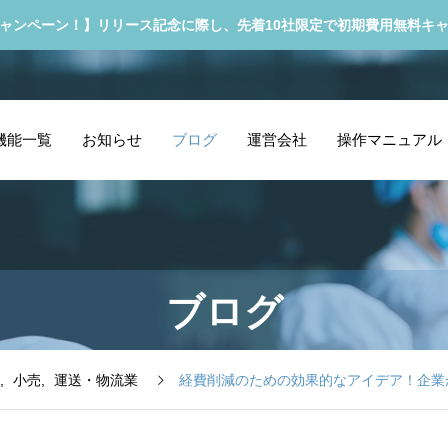
ャンペーン！】リリース記念に際し、先着10社限定で初期費用無料キ
機能一覧
お知らせ
ブログ
運営会社
操作マニュアル
ブログ
小売
運送・物流業
経費削減のための効果的なアイデア！企業